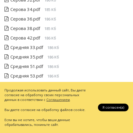
186 Кб
Серова 34.pdf
185 Кб
Серова 36.pdf
186 Кб
Серова 38.pdf
185 Кб
Серова 42.pdf
186 Кб
Средняя 33.pdf
186 Кб
Средняя 35.pdf
186 Кб
Средняя 51.pdf
186 Кб
Средняя 53.pdf
186 Кб
Фрунзе 29.pdf
185 Кб
Продолжая использовать данный сайт, Вы даете
Фрунзе 31.pdf
186 Кб
согласие на обработку своих персональных
данных в соответствии с
Соглашением
.
Фрунзе 35.pdf
186 Кб
Я согласен(a)
Вы даете согласие на обработку файлов cookie.
Фрунзе 37.pdf
186 Кб
Если вы не хотите, чтобы ваши данные
Фрунзе 39.pdf
186 Кб
обрабатывались, покиньте сайт.
Фрунзе 41.pdf