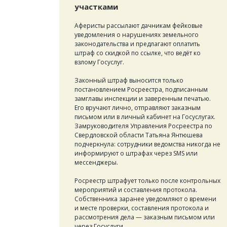
участками
Аферисты рассылают дачникам фейковые
уведомления о нарушениях земельного
законодательства и предлагают оплатить
штраф со скидкой по ссылке, что ведёт ко
взлому Госуслуг.
Законный штраф выносится только
постановлением Росреестра, подписанным
замглавы инспекции и заверенным печатью.
Его вручают лично, отправляют заказным
письмом или в личный кабинет на Госуслугах.
Замруководителя Управления Росреестра по
Свердловской области Татьяна Янтюшева
подчеркнула: сотрудники ведомства никогда не
информируют о штрафах через SMS или
мессенджеры.
Росреестр штрафует только после контрольных
мероприятий и составления протокола.
Собственника заранее уведомляют о времени
и месте проверки, составления протокола и
рассмотрения дела — заказным письмом или
через Госуслуги.